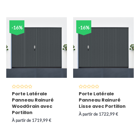
-16%
-16%
Note
Note
Porte Latérale
Porte Latérale
0
0
Panneau Rainuré
Panneau Rainuré
sur
sur
5
5
WoodGrain avec
Lisse avec Portillon
Portillon
À partir de
1722,99
€
À partir de
1719,99
€