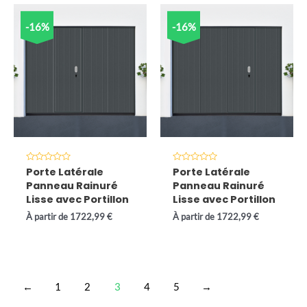
-16%
-16%
Note
Note
Porte Latérale
Porte Latérale
0
0
Panneau Rainuré
Panneau Rainuré
sur
sur
5
5
Lisse avec Portillon
Lisse avec Portillon
À partir de
1722,99
€
À partir de
1722,99
€
←
1
2
3
4
5
→