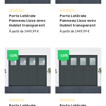
Note
Note
Porte Latérale
Porte Latérale
0
0
Panneau Lisse avec
Panneau Lisse avec
sur
sur
5
5
Hublot transparent
Hublot transparent
À partir de
1449,99
€
À partir de
1449,99
€
-16%
-16%
Note
Note
Porte Latérale
Porte Latérale