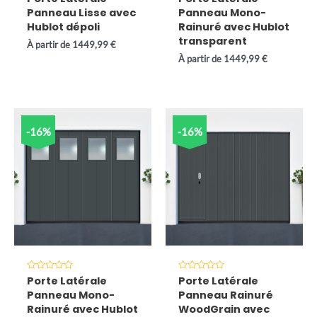
0
0
Panneau Lisse avec
Panneau Mono-
sur
sur
5
5
Hublot dépoli
Rainuré avec Hublot
transparent
À partir de
1449,99
€
À partir de
1449,99
€
-16%
-16%
Note
Note
Porte Latérale
Porte Latérale
0
0
Panneau Mono-
Panneau Rainuré
sur
sur
5
5
Rainuré avec Hublot
WoodGrain avec