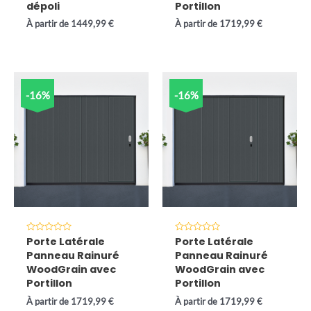
dépoli
Portillon
À partir de
1449,99
€
À partir de
1719,99
€
-16%
-16%
Note
Note
Porte Latérale
Porte Latérale
0
0
Panneau Rainuré
Panneau Rainuré
sur
sur
5
5
WoodGrain avec
WoodGrain avec
Portillon
Portillon
À partir de
1719,99
€
À partir de
1719,99
€