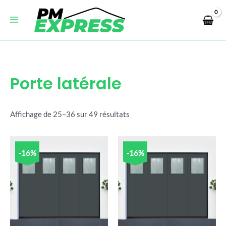
Trié
Aller
Main
par
prix
au
croissant
Menu
contenu
Porte latérale
Affichage de 25–36 sur 49 résultats
-16%
-16%