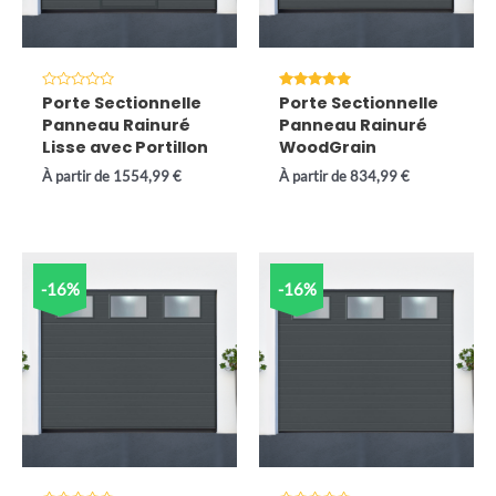
Note
Note
Porte Sectionnelle
Porte Sectionnelle
0
5.00
Panneau Rainuré
Panneau Rainuré
sur
sur 5
5
Lisse avec Portillon
WoodGrain
À partir de
1554,99
€
À partir de
834,99
€
-16%
-16%