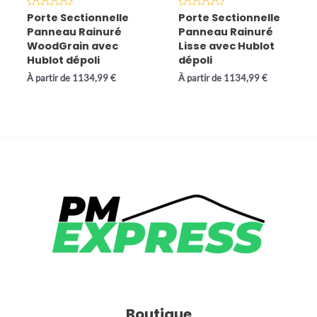
Note
Note
Porte Sectionnelle
Porte Sectionnelle
0
0
Panneau Rainuré
Panneau Rainuré
sur
sur
5
5
WoodGrain avec
Lisse avec Hublot
Hublot dépoli
dépoli
À partir de
1134,99
€
À partir de
1134,99
€
Boutique