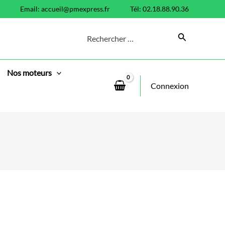
Email:
accueil@pmexpress.fr
Tél: 02.18.88.90.36
Search
for:
Nos moteurs
Connexion