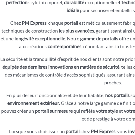
perfection
style intemporel,
durabilité
exceptionnelle et
techno
idéale
pour sécuriser et embellir 
Chez
PM Express
, chaque
portail
est méticuleusement fabriq
techniques de construction
les plus avancées
, garantissant ainsi
et une
longévité exceptionnelle
. Notre
gamme de portails
offre u
aux créations
contemporaines
, répondant ainsi à tous le
La sécurité et la tranquillité d’esprit de nos clients sont notre pr
équipés des dernières innovations en matière de sécurité
, telle
des mécanismes de contrôle d’accès sophistiqués, assurant ainsi
proches.
En plus de leur fonctionnalité et de leur fiabilité,
nos portails
so
environnement extérieur
. Grâce à notre large gamme de finiti
pouvez créer un
portail sur mesure
qui reflète
votre
style
et
votre
et de prestige à votre domi
Lorsque vous choisissez un
portail
chez
PM Express
, vous
inv