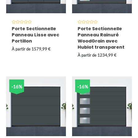
Note
Note
Porte Sectionnelle
Porte Sectionnelle
0
0
Panneau Lisse avec
Panneau Rainuré
sur
sur
5
5
Portillon
WoodGrain avec
Hublot transparent
À partir de
1579,99
€
À partir de
1234,99
€
-16%
-16%