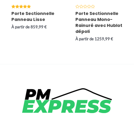
Note
Note
Porte Sectionnelle
Porte Sectionnelle
5.00
0
Panneau Lisse
Panneau Mono-
sur 5
sur
5
Rainuré avec Hublot
À partir de
859,99
€
dépoli
À partir de
1259,99
€