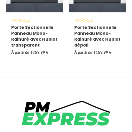
Note
Note
Porte Sectionnelle
Porte Sectionnelle
0
0
Panneau Mono-
Panneau Mono-
sur
sur
5
5
Rainuré avec Hublot
Rainuré avec Hublot
transparent
dépoli
À partir de
1259,99
€
À partir de
1159,99
€