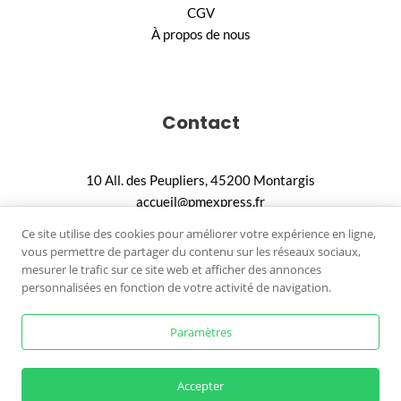
CGV
À propos de nous
Contact
10 All. des Peupliers, 45200 Montargis
accueil@pmexpress.fr
02.18.88.90.36
Ce site utilise des cookies pour améliorer votre expérience en ligne,
vous permettre de partager du contenu sur les réseaux sociaux,
mesurer le trafic sur ce site web et afficher des annonces
personnalisées en fonction de votre activité de navigation.
Paramètres
© 2026
PM Express. Tous droits réservés.
Configurer ma porte sectionnelle
Accepter