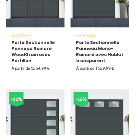
Note
Note
Porte Sectionnelle
Porte Sectionnelle
0
0
Panneau Rainuré
Panneau Mono-
sur
sur
5
5
WoodGrain avec
Rainuré avec Hublot
Portillon
transparent
À partir de
1554,99
€
À partir de
1159,99
€
-16%
-16%