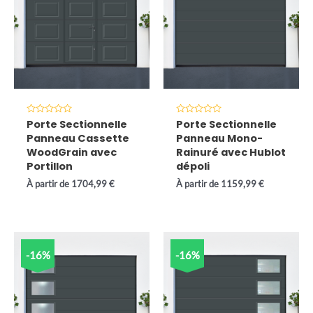
Note
Note
Porte Sectionnelle
Porte Sectionnelle
0
0
Panneau Cassette
Panneau Mono-
sur
sur
5
5
WoodGrain avec
Rainuré avec Hublot
Portillon
dépoli
À partir de
1704,99
€
À partir de
1159,99
€
-16%
-16%