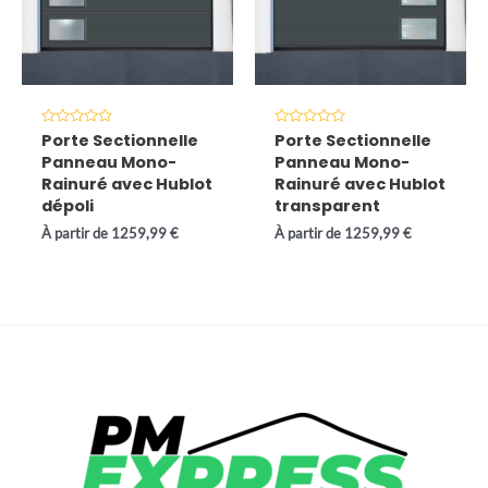
Note
Note
Porte Sectionnelle
Porte Sectionnelle
0
0
Panneau Mono-
Panneau Mono-
sur
sur
5
5
Rainuré avec Hublot
Rainuré avec Hublot
dépoli
transparent
À partir de
1259,99
€
À partir de
1259,99
€