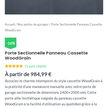
Accueil
/
Nos portes de garages
/ Porte Sectionnelle Panneau Cassette
WoodGrain
-16%
Porte Sectionnelle Panneau Cassette
WoodGrain
(
1
avis client)
Noté
1
5.00
À partir de
984,99
€
sur 5
basé sur
Associez le charme intemporel du style cassette WoodGrain à
notation
client
la praticité d’une manœuvre manuelle avec notre porte de
garage sectionnelle de dimensions 2400×2000 mm. Cette
porte allie l’esthétique soignée du panneau cassette
WoodGrain à la facilité d’utilisation au quotidien grâce à la