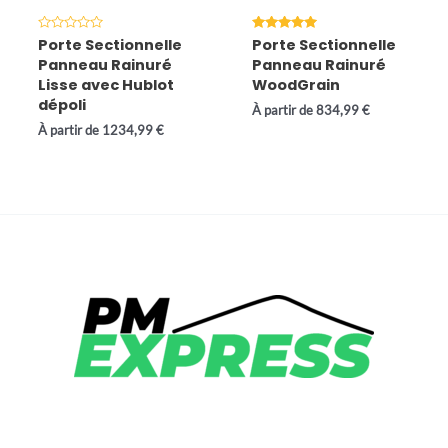
Note
Note
Porte Sectionnelle
Porte Sectionnelle
0
5.00
Panneau Rainuré
Panneau Rainuré
sur
sur 5
5
Lisse avec Hublot
WoodGrain
dépoli
À partir de
834,99
€
À partir de
1234,99
€