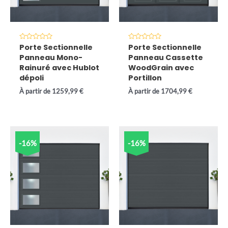
Note
Note
Porte Sectionnelle
Porte Sectionnelle
0
0
Panneau Mono-
Panneau Cassette
sur
sur
5
5
Rainuré avec Hublot
WoodGrain avec
dépoli
Portillon
À partir de
1259,99
€
À partir de
1704,99
€
-16%
-16%