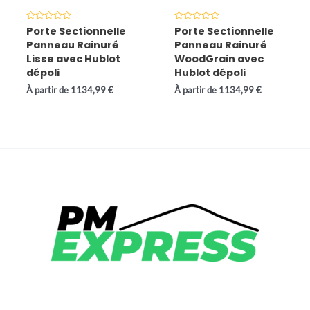
Note
Note
Porte Sectionnelle
Porte Sectionnelle
0
0
Panneau Rainuré
Panneau Rainuré
sur
sur
5
5
Lisse avec Hublot
WoodGrain avec
dépoli
Hublot dépoli
À partir de
1134,99
€
À partir de
1134,99
€