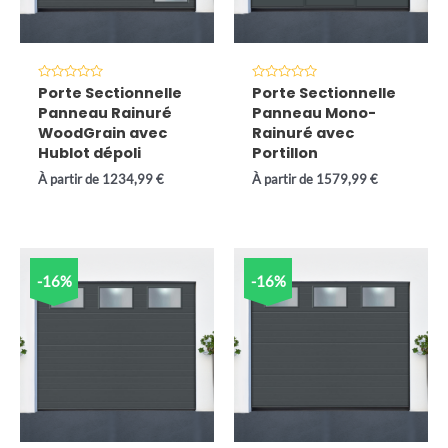
Note
Note
Porte Sectionnelle
Porte Sectionnelle
0
0
Panneau Rainuré
Panneau Mono-
sur
sur
5
5
WoodGrain avec
Rainuré avec
Hublot dépoli
Portillon
À partir de
1234,99
€
À partir de
1579,99
€
-16%
-16%