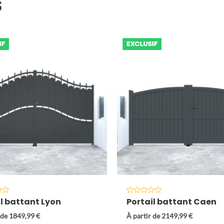
s
il battant Lyon
Portail battant Caen
Note
0
sur
 de
1849,99
€
À partir de
2149,99
€
5