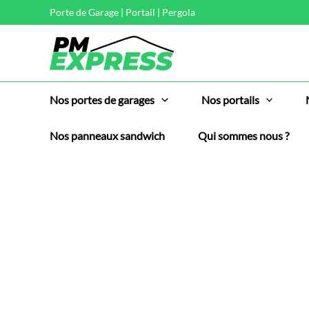
Aller
Porte de Garage | Portail | Pergola
au
contenu
Nos portes de garages
Nos portails
Nos panneaux sandwich
Qui sommes nous ?