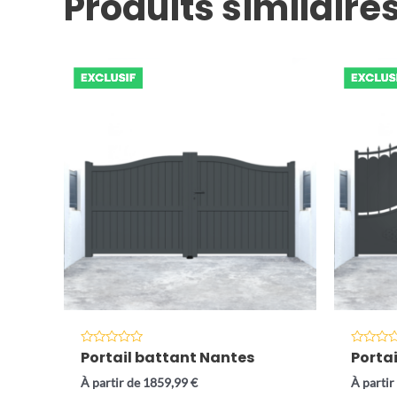
Produits similaire
Portail battant Nantes
Porta
Note
Note
0
0
sur
sur
À partir de
1859,99
€
À partir
5
5