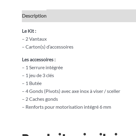
Description
Informations complémentaires
Avis (0
Le Kit :
– 2 Vantaux
– Carton(s) d’accessoires
Les accessoires :
– 1 Serrure intégrée
– 1 jeu de 3 clés
– 1 Butée
– 4 Gonds (Pivots) avec axe inox à viser / sceller
– 2 Caches gonds
– Renforts pour motorisation intégré 6 mm