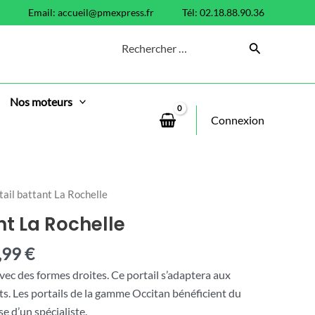
Email:
accueil@pmexpress.fr
Tél: 02.18.88.90.36
Search
for:
Nos moteurs
Connexion
tail battant La Rochelle
nt La Rochelle
,99
€
vec des formes droites. Ce portail s’adaptera aux
ts. Les portails de la gamme Occitan bénéficient du
se d’un spécialiste.