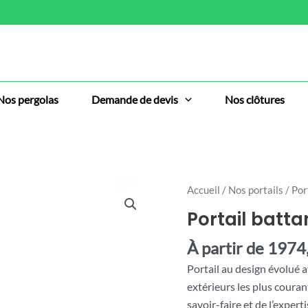
Nos pergolas
Demande de devis
Nos clôtures
quantité
Accueil
/
Nos portails
/ Por
de
Portail batta
Portail
battant
À partir de
1974
La
Portail au design évolué a
Rochelle
extérieurs les plus couran
savoir-faire et de l’experti